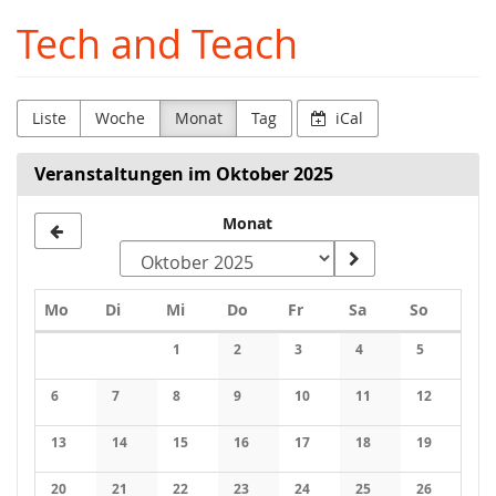
Zum
Tech and Teach
Haupt-
Inhalt
springen
Liste
Woche
Monat
Tag
iCal
Veranstaltungen im Oktober 2025
Monat
Montag
Dienstag
Mittwoch
Donnerstag
Freitag
Samstag
Sonntag
Mo
Di
Mi
Do
Fr
Sa
So
Kalender
1
2
3
4
5
Keine Veranstaltungen
Keine Veranstaltungen
Keine Veranstaltungen
Keine Veranstaltung
Keine Veran
6
7
8
9
10
11
12
Keine Veranstaltungen
Keine Veranstaltungen
Keine Veranstaltungen
Keine Veranstaltungen
Keine Veranstaltungen
Keine Veranstaltung
Keine Veran
13
14
15
16
17
18
19
Keine Veranstaltungen
Keine Veranstaltungen
Keine Veranstaltungen
Keine Veranstaltungen
Keine Veranstaltungen
Keine Veranstaltung
Keine Veran
20
21
22
23
24
25
26