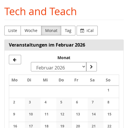
Zum
Tech and Teach
Haupt-
Inhalt
springen
Liste
Woche
Monat
Tag
iCal
Veranstaltungen im Februar 2026
Monat
Montag
Dienstag
Mittwoch
Donnerstag
Freitag
Samstag
Sonntag
Mo
Di
Mi
Do
Fr
Sa
So
Kalender
1
Keine Veran
2
3
4
5
6
7
8
Keine Veranstaltungen
Keine Veranstaltungen
Keine Veranstaltungen
Keine Veranstaltungen
Keine Veranstaltungen
Keine Veranstaltung
Keine Veran
9
10
11
12
13
14
15
Keine Veranstaltungen
Keine Veranstaltungen
Keine Veranstaltungen
Keine Veranstaltungen
Keine Veranstaltungen
Keine Veranstaltung
Keine Veran
16
17
18
19
20
21
22