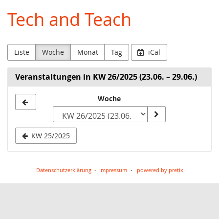
Zum
Tech and Teach
Haupt-
Inhalt
springen
Liste
Woche
Monat
Tag
iCal
Veranstaltungen in KW 26/2025 (23.06. – 29.06.)
Woche
Woche
zur
Anzeige
KW 25/2025
auswählen
Datenschutzerklärung
Impressum
powered by pretix